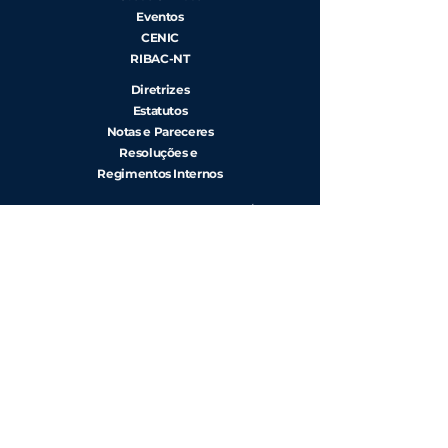
Eventos
CENIC
RIBAC-NT
Diretrizes
Estatutos
Notas e Pareceres
Resoluções e
Regimentos Internos
Rua Beira Rio, 45 - 7º andar, Cj. 71/ 74 -
Vila Olímpia CEP
04548-050
, São
Paulo
Contato:
+55 (11) 3040-2340
|
+55 (11)
91768-3470
Copyright ©
Sociedade Brasileira de Hemodinâmica e
Cardiologia Intervencionista -
Política de Privacidade
Editor:
Luis Augusto Dallan
Co-Editores:
Abrahão Afiune Jr.
, Bruna Martinez
Sales, Cristina Silveira,
Felipe Mateus Teixeira