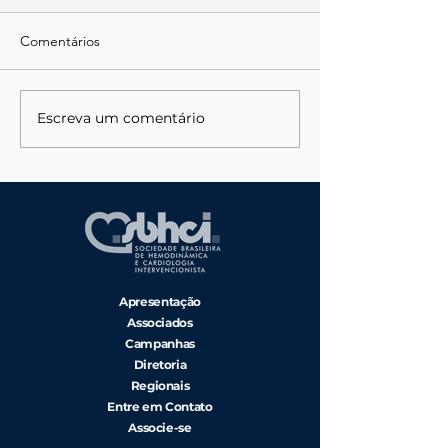
Comentários
Escreva um comentário
Departamento de
EDITAL DE
Enfermagem SBHCI:
CONVOCAÇÃO 
Conectando, Capacitando
ASSEMBLEIA G
e Transformando a
ORDINÁRIA
Enfermagem
Cardiovascular
Apresentação
Associados
Campanhas
Diretoria
Regionais
Entre em Contato
Associe-se