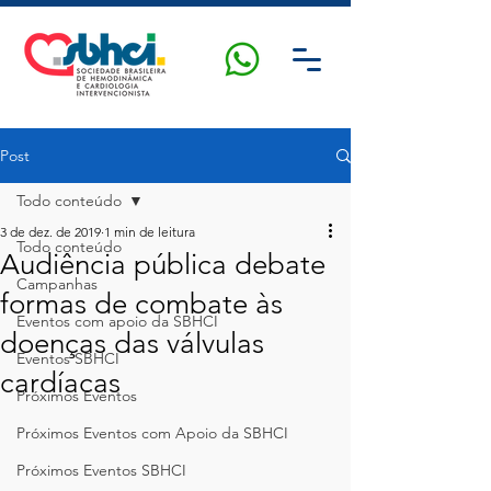
Post
Todo conteúdo
3 de dez. de 2019
1 min de leitura
Todo conteúdo
Audiência pública debate
Campanhas
formas de combate às
Eventos com apoio da SBHCI
doenças das válvulas
Eventos SBHCI
cardíacas
Próximos Eventos
Próximos Eventos com Apoio da SBHCI
Próximos Eventos SBHCI