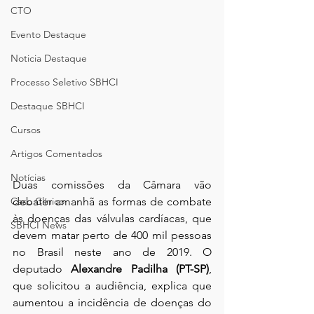
CTO
Evento Destaque
Noticia Destaque
Processo Seletivo SBHCI
Destaque SBHCI
Cursos
Artigos Comentados
Notícias
Duas comissões da Câmara vão 
Caso Clínico
debater amanhã as formas de combate 
às doenças das válvulas cardíacas, que 
SBHCI News
devem matar perto de 400 mil pessoas 
no Brasil neste ano de 2019. O 
deputado 
Alexandre Padilha (PT-SP)
, 
que solicitou a audiência, explica que 
aumentou a incidência de doenças do 