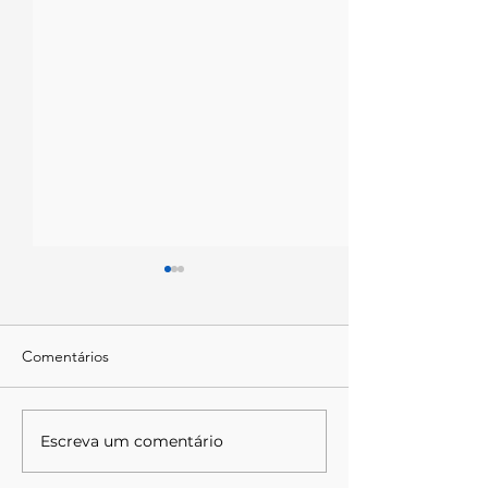
Comentários
Escreva um comentário
Departamento de
EDITAL DE
Enfermagem SBHCI:
CONVOCAÇÃO 