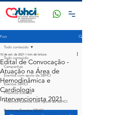
Post
Todo conteúdo
10 de set. de 2021
1 min de leitura
Todo conteúdo
Edital de Convocação -
Campanhas
Atuação na Área de
Eventos com apoio da SBHCI
Hemodinâmica e
Eventos SBHCI
Cardiologia
Próximos Eventos
Intervencionista 2021
Próximos Eventos com Apoio da SBHCI
Próximos Eventos SBHCI