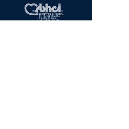
Enfermagem
Cardiovascular
Apresentação
Associados
Campanhas
Diretoria
Regionais
Entre em Contato
Associe-se
Redes sociais
Artigos Comentados
Casos Clínicos
Eventos
CENIC
RIBAC-NT
Diretrizes