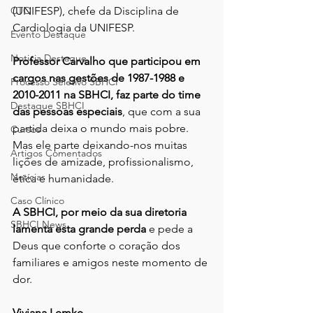
CTO
(UNIFESP), chefe da Disciplina de 
Cardiologia da UNIFESP.
Evento Destaque
Noticia Destaque
Professor Carvalho que participou em 
cargos nas gestões de 1987-1988 e 
Processo Seletivo SBHCI
2010-2011 na SBHCI, faz parte do time 
Destaque SBHCI
das pessoas especiais
, que com a sua 
partida deixa o mundo mais pobre. 
Cursos
Mas ele parte deixando-nos muitas 
Artigos Comentados
lições de amizade, profissionalismo, 
Notícias
ética e humanidade.
Caso Clínico
A SBHCI, por meio da sua diretoria 
SBHCI News
lamenta esta grande perda
 e pede a 
Deus que conforte o coração dos 
familiares e amigos neste momento de 
dor.
Viviana Lemke