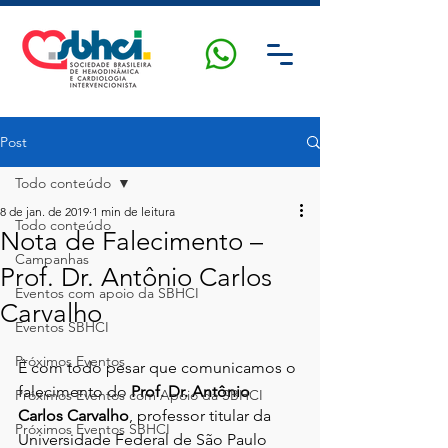
Post
Todo conteúdo
8 de jan. de 2019
1 min de leitura
Todo conteúdo
Nota de Falecimento –
Campanhas
Prof. Dr. Antônio Carlos
Eventos com apoio da SBHCI
Carvalho
Eventos SBHCI
Próximos Eventos
É com todo pesar que comunicamos o 
falecimento do 
Prof. Dr. Antônio 
Próximos Eventos com Apoio da SBHCI
Carlos Carvalho
, professor titular da 
Próximos Eventos SBHCI
Universidade Federal de São Paulo 