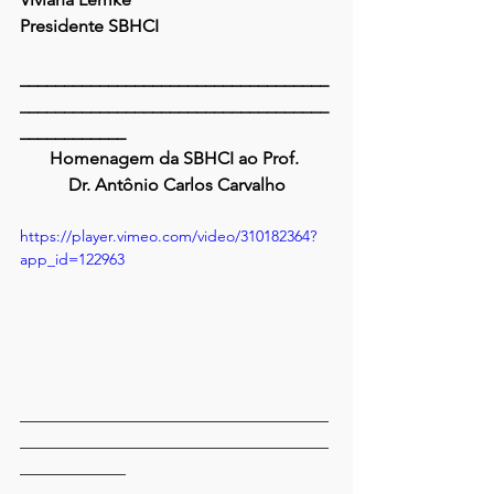
Presidente SBHCI
___________________________________
___________________________________
____________
Homenagem da SBHCI ao Prof. 
Dr. Antônio Carlos Carvalho
https://player.vimeo.com/video/310182364?
app_id=122963
___________________________________
___________________________________
____________