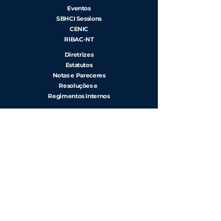
Eventos
SBHCI Sessions
CENIC
RIBAC-NT
Diretrizes
Estatutos
Notas e Pareceres
Resoluções e
Regimentos Internos
Rua Beira Rio, 45 - 7º andar, Cj. 71/ 74 -
Vila Olímpia CEP
04548-050
, São
Paulo
Contato:
+55 (11) 3040-2340
|
+55 (11)
91768-3470
Copyright ©
Sociedade Brasileira de Hemodinâmica e
Cardiologia Intervencionista -
Política de Privacidade
Editor:
Luis Augusto Dallan
Co-Editores:
Abrahão Afiune Jr.
, Bruna Martinez