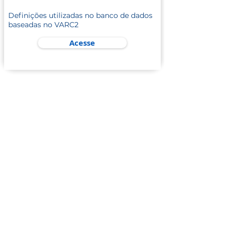
Definições utilizadas no banco de dados
baseadas no VARC2
Acesse
RIBAC - NT
Acesse a plataforma virtual do RIBAC-NT.
Se não tiver login e senha, envie sua
solicitação ao
coordenacaoregistros@sbhci.org.br
para
Sandra Baradel
Acesse