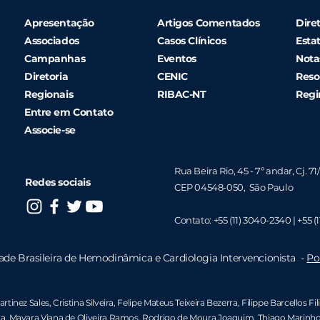
Apresentação
Artigos Comentados
Diret
Associados
Casos Clínicos
Esta
Campanhas
Eventos
Nota
Diretoria
CENIC
Reso
Regionais
RIBAC-NT
Regi
Entre em Contato
Associe-se
Rua Beira Rio, 45 - 7º andar, Cj. 71
Redes sociais
CEP 04548-050, São Paulo
Contato:
+55 (11) 3040-2340 |
+55 (1
ade Brasileira de Hemodinâmica e Cardiologia Intervencionista -
Po
rtinez Sales, Cristina Silveira,
Felipe Mateus Teixeira Bezerra
,
Filippe Barcellos Fil
a,
Mayara Viana de Oliveira Ramos
,
Rodrigo de Moura Joaquim
,
Thiago Marinho