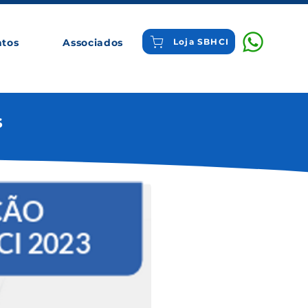
ntos
Associados
Loja SBHCI
s