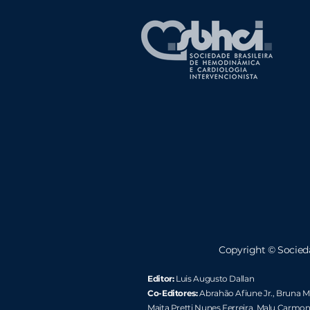
Copyright ©
Socied
Editor:
Luis Augusto Dallan
Co-Editores:
Abrahão Afiune Jr.
, Bruna Ma
Maita Pretti Nunes Ferreira
, Malu Carmon