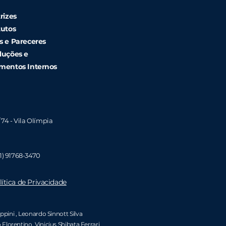
rizes
tutos
s e Pareceres
luções e
mentos Internos
/ 74 - Vila Olímpia
1)
91768-3470
lítica de Privacidade
ippini
, Leonardo Sinnott Silva
 Florentino
,
Vinicius Shibata Ferrari