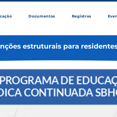
cação
Documentos
Registros
Eve
nções estruturais para residente