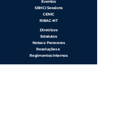
Eventos
SBHCI Sessions
CENIC
RIBAC-NT
Diretrizes
Estatutos
Notas e Pareceres
Resoluções e
Regimentos Internos
Rua Beira Rio, 45 - 7º andar, Cj. 71/ 74 -
Vila Olímpia CEP
04548-050
, São
Paulo
Contato:
+55 (11) 3040-2340
|
+55 (11)
91768-3470
Copyright ©
Sociedade Brasileira de Hemodinâmica e
Cardiologia Intervencionista -
Política de Privacidade
Editor:
Luis Augusto Dallan
Co-Editores:
Abrahão Afiune Jr.
, Bruna Martinez
Sales, Cristina Silveira,
Felipe Mateus Teixeira