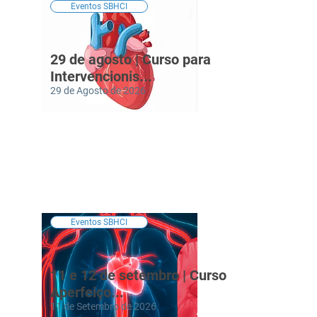
Eventos SBHCI
29 de agosto | Curso para
Intervencionis...
29 de Agosto de 2026
Eventos SBHCI
11 e 12 de setembro | Curso de
Aperfeiço...
11 de Setembro de 2026