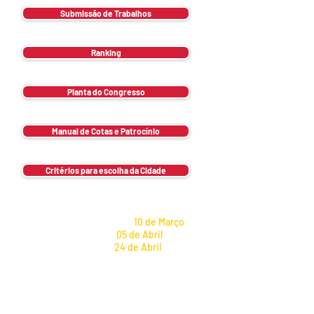
Submissão de Trabalhos
Ranking
Planta do Congresso
Manual de Cotas e Patrocínio
Critérios para escolha da Cidade
Submissão de Tema Livre e Caso
Clínico
Início da submissão:
10 de Março
Data limite:
05 de Abril
Resultado:
24 de Abril
Submissão Especial de Estudo de
Alto Impacto Científico no Brasil