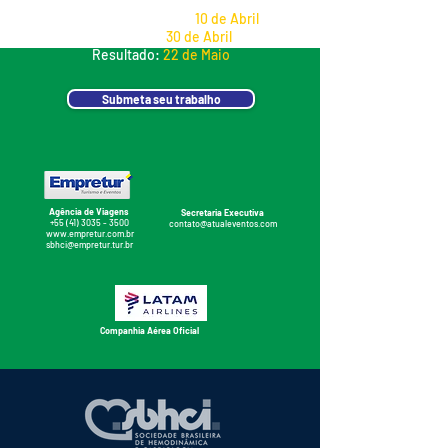
Início da submissão:
10 de Abril
Data limite:
30 de Abril
Resultado:
22 de Maio
Submeta seu trabalho
Agência de Viagens
Secretaria Executiva
+55 (41) 3035 - 3500
contato@atualeventos.com
www.empretur.com.br
sbhci@empretur.tur.br
Companhia Aérea Oficial