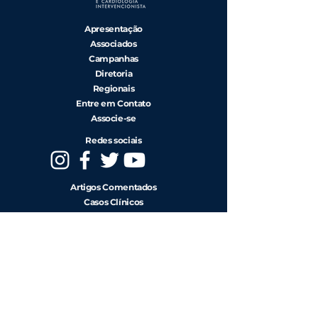
Apresentação
Associados
Campanhas
Diretoria
Regionais
Entre em Contato
Associe-se
Redes sociais
Artigos Comentados
Casos Clínicos
Eventos
SBHCI Sessions
CENIC
RIBAC-NT
Diretrizes
Estatutos
Notas e Pareceres