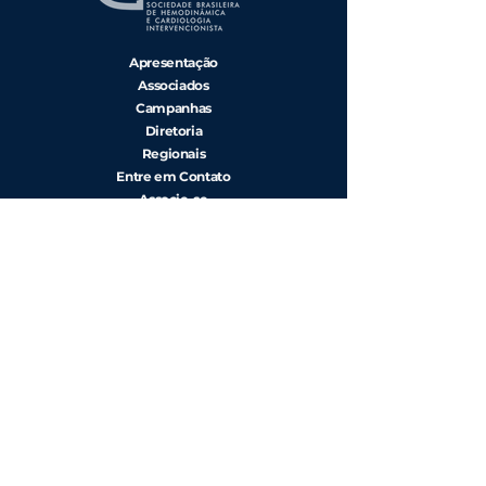
Apresentação
Associados
Campanhas
Diretoria
Regionais
Entre em Contato
Associe-se
Redes sociais
Artigos Comentados
Casos Clínicos
Eventos
SBHCI Sessions
CENIC
RIBAC-NT
Diretrizes
Estatutos