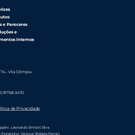
rizes
tutos
s e Pareceres
luções e
mentos Internos
/ 74 - Vila Olímpia
1)
91768-3470
lítica de Privacidade
ippini
, Leonardo Sinnott Silva
 Florentino
,
Vinicius Shibata Ferrari