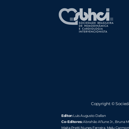
Copyright ©
Socied
Editor:
Luis Augusto Dallan
Co-Editores:
Abrahão Afiune Jr.
, Bruna Ma
Maita Pretti Nunes Ferreira
, Malu Carmon