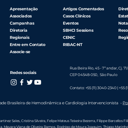
Apresentação
Artigos Comentados
Diret
Associados
Casos Clínicos
Esta
Campanhas
Eventos
Nota
Diretoria
SBHCI Sessions
Reso
Regionais
CENIC
Regi
Entre em Contato
RIBAC-NT
Associe-se
Rua Beira Rio, 45 - 7º andar, Cj. 71
Redes sociais
CEP 04548-050, São Paulo
Contato:
+55 (11) 3040-2340 |
+55 (1
ade Brasileira de Hemodinâmica e Cardiologia Intervencionista -
Po
rtinez Sales, Cristina Silveira,
Felipe Mateus Teixeira Bezerra
,
Filippe Barcellos Fil
a,
Mayara Viana de Oliveira Ramos
,
Rodrigo de Moura Joaquim
,
Thiago Marinho