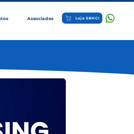
ntos
Associados
Loja SBHCI