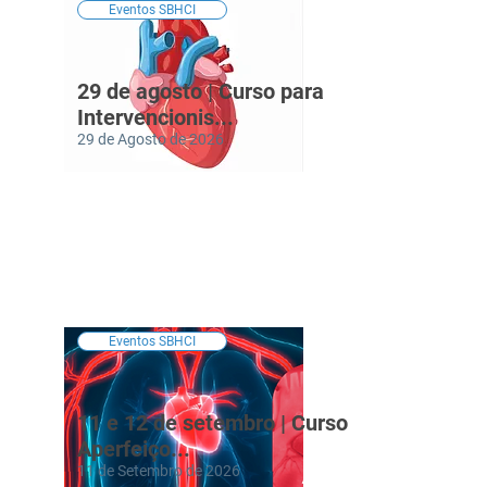
Eventos SBHCI
29 de agosto | Curso para
Intervencionis...
29 de Agosto de 2026
Eventos SBHCI
11 e 12 de setembro | Curso de
Aperfeiço...
11 de Setembro de 2026