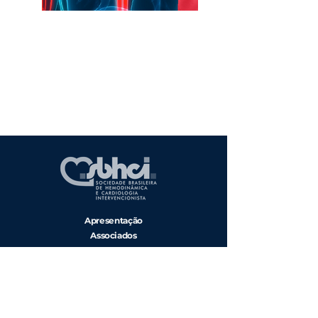
Apresentação
Associados
Campanhas
Diretoria
Regionais
Entre em Contato
Associe-se