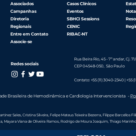
Associados
Casos Clínicos
Esta
Campanhas
Eventos
Nota
Diretoria
SBHCI Sessions
Reso
Regionais
CENIC
Regi
Entre em Contato
RIBAC-NT
Associe-se
Rua Beira Rio, 45 - 7º andar, Cj. 71
Redes sociais
CEP 04548-050, São Paulo
Contato:
+55 (11) 3040-2340 |
+55 (1
ade Brasileira de Hemodinâmica e Cardiologia Intervencionista -
Po
rtinez Sales, Cristina Silveira,
Felipe Mateus Teixeira Bezerra
,
Filippe Barcellos Fil
a,
Mayara Viana de Oliveira Ramos
,
Rodrigo de Moura Joaquim
,
Thiago Marinho