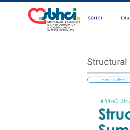
SBHCI
Edu
Structura
Eventos SBHCI