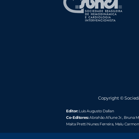
Copyright ©
Socied
Editor:
Luis Augusto Dallan
Co-Editores:
Abrahão Afiune Jr.
, Bruna Ma
Maita Pretti Nunes Ferreira
, Malu Carmon