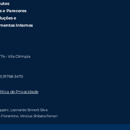
tutos
s e Pareceres
luções e
mentos Internos
/ 74 - Vila Olímpia
1)
91768-3470
lítica de Privacidade
ippini
, Leonardo Sinnott Silva
 Florentino
,
Vinicius Shibata Ferrari