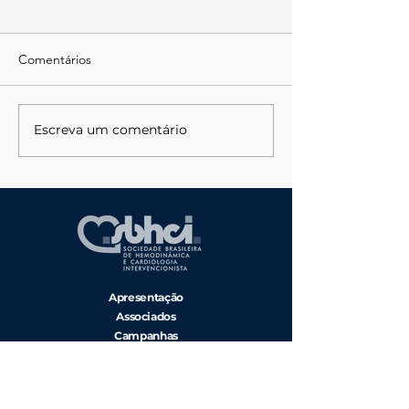
Comentários
Escreva um comentário
Curso de Intervenções
SBHCI Structura
Estruturais para
2024
Residentes
Apresentação
Associados
Campanhas
Diretoria
Regionais
Entre em Contato