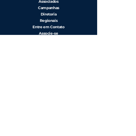
Associados
Campanhas
Diretoria
Regionais
Entre em Contato
Associe-se
Redes sociais
Artigos Comentados
Casos Clínicos
Eventos
CENIC
RIBAC-NT
Diretrizes
Estatutos
Notas e Pareceres
Resoluções e
Regimentos Internos
Rua Beira Rio, 45 - 7º andar, Cj. 71/ 74 -