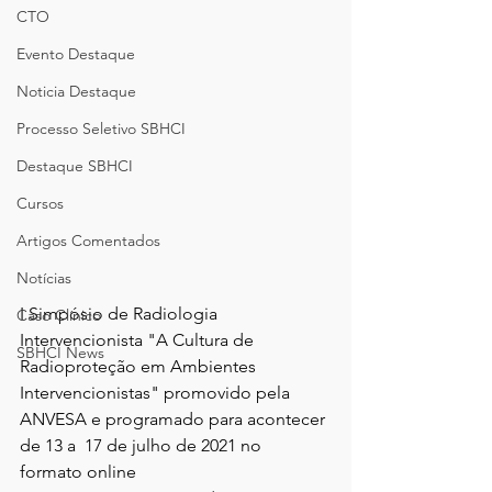
CTO
Evento Destaque
Noticia Destaque
Processo Seletivo SBHCI
Destaque SBHCI
Cursos
Artigos Comentados
Notícias
I Simpósio de Radiologia 
Caso Clínico
Intervencionista "A Cultura de 
SBHCI News
Radioproteção em Ambientes 
Intervencionistas" promovido pela 
ANVESA e programado para acontecer 
de 13 a  17 de julho de 2021 no 
formato online