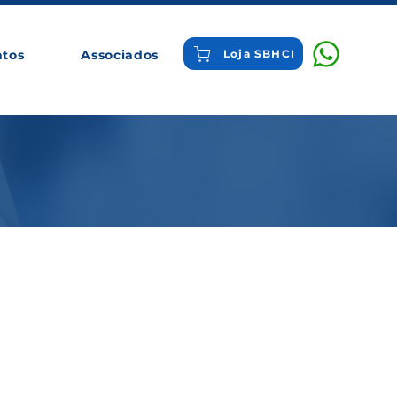
ntos
Associados
Loja SBHCI