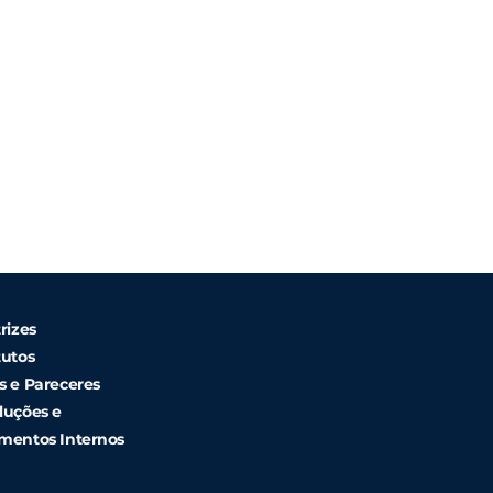
rizes
tutos
s e Pareceres
luções e
mentos Internos