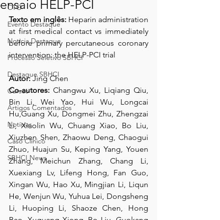
ensaio HELP-PCI
CTO
Texto em inglês: 
Heparin administration 
Evento Destaque
at first medical contact vs immediately 
Noticia Destaque
before primary percutaneous coronary 
intervention: the HELP-PCI trial
Processo Seletivo SBHCI
Destaque SBHCI
Autor:
 Jing Chen
Co-autores: 
Changwu Xu, Liqiang Qiu, 
Cursos
Bin Li, Wei Yao, Hui Wu, Longcai 
Artigos Comentados
Hu,Guang Xu, Dongmei Zhu, Zhengzai 
Notícias
Li, Xiaolin Wu, Chuang Xiao, Bo Liu, 
Xiuzhen Shen, Zhaowu Deng, Chaogui 
Caso Clínico
Zhuo, Huajun Su, Keping Yang, Youen 
SBHCI News
Zhang, Meichun Zhang, Chang Li, 
Xuexiang Lv, Lifeng Hong, Fan Guo, 
Xingan Wu, Hao Xu, Mingjian Li, Liqun 
He, Wenjun Wu, Yuhua Lei, Dongsheng 
Li, Huoping Li, Shaoze Chen, Hong 
Bao, Xuguang Xiong, Bo Liu, Guokang 