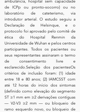
ambulância, hospital sem capacidade 
de ICPp ou pronto-socorro) ou no 
laboratório de cateterismo, via 
introdutor arterial. O estudo seguiu a 
Declaração de Helsinque, e o 
protocolo foi aprovado pelo comitê de 
ética do Hospital Renmin da 
Universidade de Wuhan e pelos centros 
participantes. Todos os pacientes ou 
seus representantes assinaram o termo 
de consentimento livre e 
esclarecido.Seleção dos pacientesOs 
critérios de inclusão foram: (1) idade 
entre 18 e 80 anos; (2) IAMCSST com 
até 12 horas do início dos sintomas 
(definido como elevação do segmento 
ST ≥1 mm em ≥2 derivações contíguas 
— V2-V3 ≥2 mm — ou bloqueio de 
ramo esquerdo novo, ou bloqueio de 