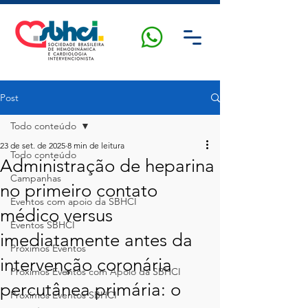
Post
Todo conteúdo
23 de set. de 2025
8 min de leitura
Todo conteúdo
Administração de heparina
Campanhas
no primeiro contato
Eventos com apoio da SBHCI
médico versus
Eventos SBHCI
imediatamente antes da
Próximos Eventos
intervenção coronária
Próximos Eventos com Apoio da SBHCI
percutânea primária: o
Próximos Eventos SBHCI