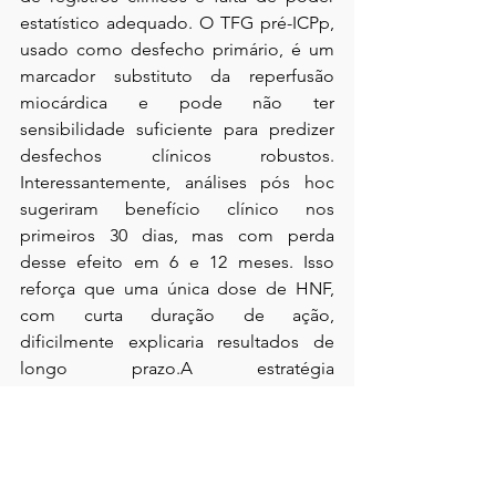
estatístico adequado. O TFG pré-ICPp, 
usado como desfecho primário, é um 
marcador substituto da reperfusão 
miocárdica e pode não ter 
sensibilidade suficiente para predizer 
desfechos clínicos robustos. 
Interessantemente, análises pós hoc 
sugeriram benefício clínico nos 
primeiros 30 dias, mas com perda 
desse efeito em 6 e 12 meses. Isso 
reforça que uma única dose de HNF, 
com curta duração de ação, 
dificilmente explicaria resultados de 
longo prazo.A estratégia 
antitrombótica ideal deve equilibrar o 
aumento da permeabilidade da IRA 
com a minimização do risco de eventos 
isquêmicos e hemorrágicos durante a 