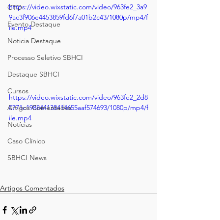
https://video.wixstatic.com/video/963fe2_3a9
CTO
9ac3f906e4453859fd6f7a01b2c43/1080p/mp4/f
Evento Destaque
ile.mp4
Noticia Destaque
Processo Seletivo SBHCI
Destaque SBHCI
Cursos
https://video.wixstatic.com/video/963fe2_2d8
0771c198844138414655aaf574693/1080p/mp4/f
Artigos Comentados
ile.mp4
Notícias
Caso Clínico
SBHCI News
Artigos Comentados