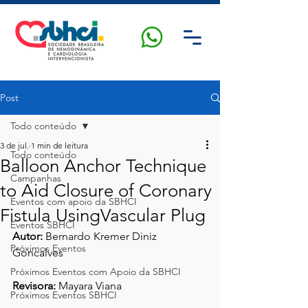
Post
Todo conteúdo
3 de jul.
1 min de leitura
Todo conteúdo
Balloon Anchor Technique
Campanhas
to Aid Closure of Coronary
Eventos com apoio da SBHCI
Fistula UsingVascular Plug
Eventos SBHCI
Autor:
 Bernardo Kremer Diniz 
Próximos Eventos
Goncalves
Próximos Eventos com Apoio da SBHCI
Revisora:
 Mayara Viana
Próximos Eventos SBHCI