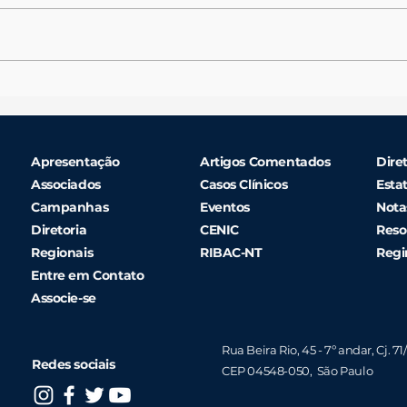
SBHC
Curso de Intervenções
Estruturais para Residentes
Apresentação
Artigos Comentados
Diret
Associados
Casos Clínicos
Esta
Campanhas
Eventos
Nota
Diretoria
CENIC
Reso
Regionais
RIBAC-NT
Regi
Entre em Contato
Associe-se
Rua Beira Rio, 45 - 7º andar, Cj. 71
Redes sociais
CEP 04548-050, São Paulo