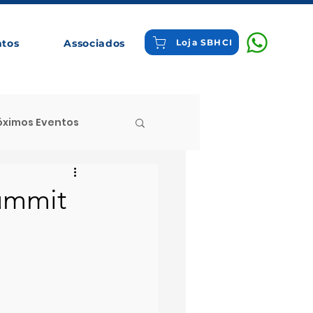
ntos
Associados
Loja SBHCI
óximos Eventos
 Destaque
ummit
tigos Comentados