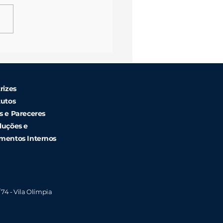
I Structural Summit 2024
rizes
tutos
s e Pareceres
luções e
mentos Internos
/ 74 - Vila Olímpia