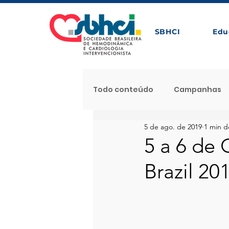
SBHCI
Edu
Todo conteúdo
Campanhas
5 de ago. de 2019
1 min de
Próximos Eventos com Apoio 
5 a 6 de
Brazil 20
Noticia Destaque
Proces
Notícias
Caso Clínico