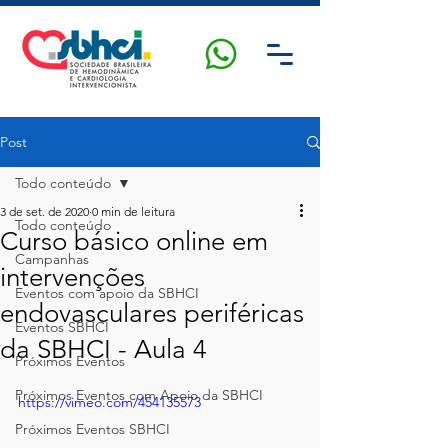
Post
Todo conteúdo
3 de set. de 2020
0 min de leitura
Todo conteúdo
Curso básico online em
Campanhas
intervenções
Eventos com apoio da SBHCI
endovasculares periféricas
Eventos SBHCI
da SBHCI - Aula 4
Próximos Eventos
Próximos Eventos com Apoio da SBHCI
https://vimeo.com/454135573
Próximos Eventos SBHCI