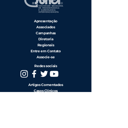
Apresentação
Associados
Campanhas
Diretoria
Regionais
Entre em Contato
Associe-se
Redes sociais
Artigos Comentados
Casos Clínicos
Eventos
SBHCI Sessions
CENIC
RIBAC-NT
Diretrizes