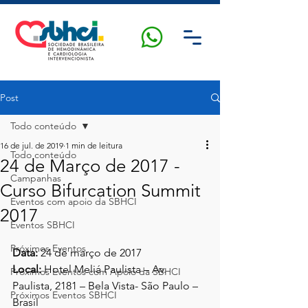
Post
Todo conteúdo
16 de jul. de 2019
1 min de leitura
Todo conteúdo
24 de Março de 2017 -
Campanhas
Curso Bifurcation Summit
Eventos com apoio da SBHCI
2017
Eventos SBHCI
Próximos Eventos
Data:
 24 de março de 2017
Local: 
Hotel Meliá Paulista – Av. 
Próximos Eventos com Apoio da SBHCI
Paulista, 2181 – Bela Vista- São Paulo – 
Próximos Eventos SBHCI
Brasil 