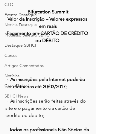
CTO
Bifurcation Summit
Evento Destaque
Valor da Inscrição – Valores expressos 
Noticia Destaque
em reais
Pagamento em CARTÃO DE CRÉDITO 
Processo Seletivo SBHCI
ou DÉBITO
Destaque SBHCI
Cursos
Artigos Comentados
Notícias
 ·  
As inscrições pela Internet poderão 
Caso Clínico
ser efetuadas até 20/03/2017;
SBHCI News
 ·  As inscrições serão feitas através do 
site e o pagamento via cartão de 
crédito ou débito; 
·  
Todos os profissionais Não Sócios da 