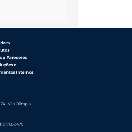
TAL DE CONVOCAÇÃO
A ASSEMBLEIA GERAL
INÁRIA
rizes
tutos
s e Pareceres
luções e
mentos Internos
/ 74 - Vila Olímpia
1)
91768-3470