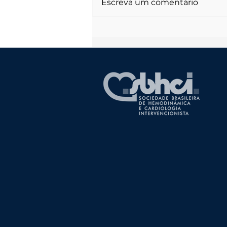
Escreva um comentário
Errata para o Edital da
Assembleia Geral Ordinária