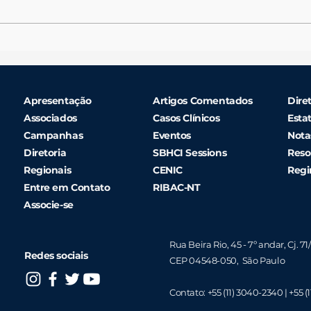
Departamento de
EDI
Enfermagem SBHCI:
PAR
Conectando, Capacitando e
ORD
Transformando a Enfermagem
Apresentação
Artigos Comentados
Diret
Cardiovascular
Associados
Casos Clínicos
Esta
Campanhas
Eventos
Nota
Diretoria
SBHCI Sessions
Reso
Regionais
CENIC
Regi
Entre em Contato
RIBAC-NT
Associe-se
Rua Beira Rio, 45 - 7º andar, Cj. 71
Redes sociais
CEP 04548-050, São Paulo
Contato:
+55 (11) 3040-2340 |
+55 (1