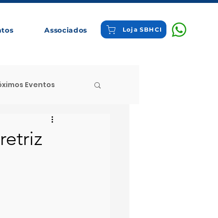
ntos
Associados
Loja SBHCI
óximos Eventos
 Destaque
etriz
tigos Comentados