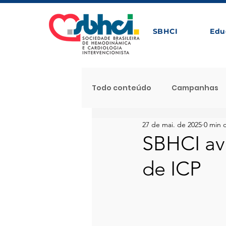
SBHCI
Edu
Todo conteúdo
Campanhas
27 de mai. de 2025
0 min d
Próximos Eventos com Apoio 
SBHCI ava
de ICP
Noticia Destaque
Proces
Notícias
Caso Clínico