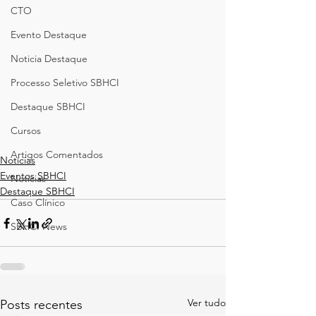
CTO
Evento Destaque
Noticia Destaque
Processo Seletivo SBHCI
Destaque SBHCI
Cursos
Artigos Comentados
Notícias
Eventos SBHCI
Notícias
Destaque SBHCI
Caso Clínico
SBHCI News
Ver tudo
Posts recentes