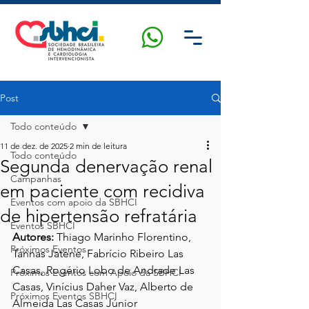
Post
Todo conteúdo
11 de dez. de 2025
2 min de leitura
Todo conteúdo
Segunda denervação renal
Campanhas
em paciente com recidiva
Eventos com apoio da SBHCI
de hipertensão refratária
Eventos SBHCI
Autores: 
Thiago Marinho Florentino, 
Próximos Eventos
Tannas Jatene, Fabrício Ribeiro Las 
Casas, Rogério Lobo de Andrade Las 
Próximos Eventos com Apoio da SBHCI
Casas, Vinícius Daher Vaz, Alberto de 
Próximos Eventos SBHCI
Almeida Las Casas Júnior