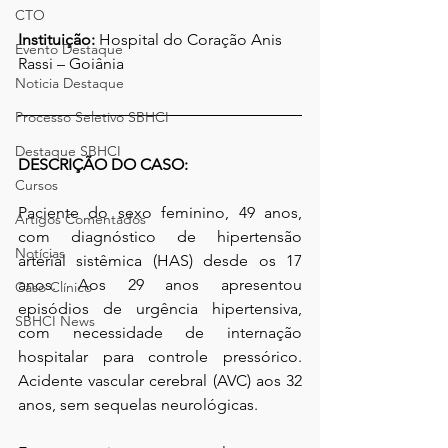
CTO
Instituição: 
Hospital do Coração Anis 
Evento Destaque
Rassi – Goiânia
Noticia Destaque
Processo Seletivo SBHCI
Destaque SBHCI
DESCRIÇÃO DO CASO:
Cursos
Paciente do sexo feminino, 49 anos, 
Artigos Comentados
com diagnóstico de hipertensão 
Notícias
arterial sistêmica (HAS) desde os 17 
anos. Aos 29 anos apresentou 
Caso Clínico
episódios de urgência hipertensiva, 
SBHCI News
com necessidade de internação 
hospitalar para controle pressórico. 
Acidente vascular cerebral (AVC) aos 32 
anos, sem sequelas neurológicas. 