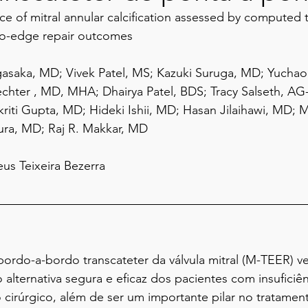
nce of mitral annular calcification assessed by computed
to-edge repair outcomes
asaka, MD; Vivek Patel, MS; Kazuki Suruga, MD; Yuchao
chter , MD, MHA; Dhairya Patel, BDS; Tracy Salseth, AG
riti Gupta, MD; Hideki Ishii, MD; Hasan Jilaihawi, MD; 
a, MD; Raj R. Makkar, MD
eus Teixeira Bezerra
bordo-a-bordo transcateter da válvula mitral (M-TEER) v
lternativa segura e eficaz dos pacientes com insuficiênc
co cirúrgico, além de ser um importante pilar no tratamen