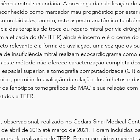
iência mitral secundária. A presença da calcificação do 
econhecido como marcador mau prognóstico por estar a
comorbidades, porém, este aspecto anatômico também s
cia das terapias de troca ou reparo mitral por via cirúrgi
a eficácia do (M-TEER) ainda é incerto e é o cerne do
to relevante é a forma de avaliação, uma vez que os pa
ia de insuficiência mitral realizam ecocardiograma como
 este método não oferece caracterização completa dos
espacial superior, a tomografia computadorizada (CT) o
co, permitindo avaliação da relação dos folhetos e das 
r os fenótipos tomográficos do MAC e sua relação com 
tidos a TEER.
, observacional, realizado no Cedars-Sinai Medical Cen
 de abril de 2015 até março de 2021.  Foram incluídos p
 antes da realização de TEER. Foram excluídos paciente