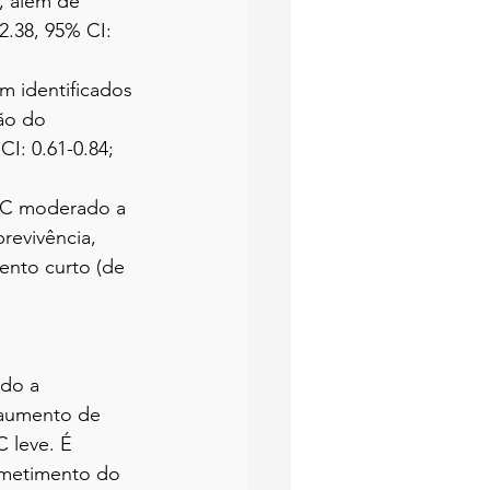
, além de 
2.38, 95% CI: 
m identificados 
ão do 
I: 0.61-0.84; 
AC moderado a 
revivência, 
ento curto (de 
do a 
 aumento de 
leve. É 
ometimento do 