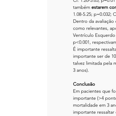
CI: 1.26-5.65; p=0.0
também 
estarem cor
1.08-5.25; p=0.032; 
Dentro da avaliação 
como relevantes, apó
Ventrículo Esquerdo 
p<0.001, respectiva
É importante ressal
importante ser de 10
talvez limitada pela
3 anos).
Conclusão
Em pacientes que f
importante (>4 pont
mortalidade em 3 a
importante ressalta