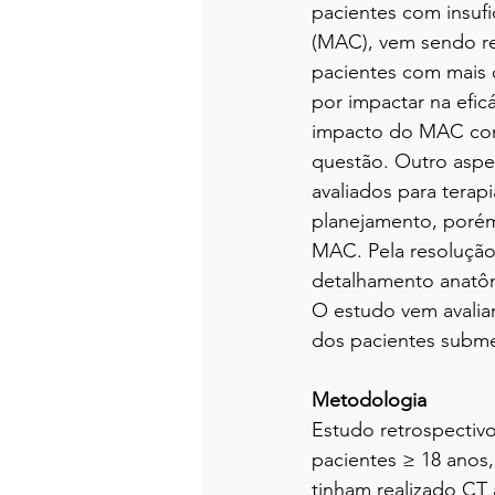
pacientes com insufic
(MAC), vem sendo r
pacientes com mais 
por impactar na eficá
impacto do MAC com 
questão. Outro aspec
avaliados para terap
planejamento, porém
MAC. Pela resolução 
detalhamento anatômi
O estudo vem avalia
dos pacientes subme
Metodologia
Estudo retrospectivo
pacientes ≥ 18 anos,
tinham realizado CT