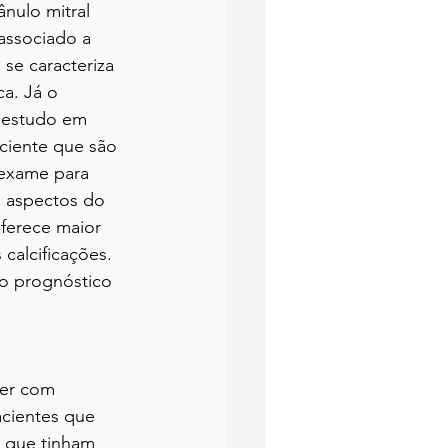
ânulo mitral 
ssociado a 
e caracteriza 
ca. Já o 
 estudo em 
ciente que são 
 exame para 
 aspectos do 
ferece maior 
calcificações. 
o prognóstico 
ter com 
acientes que 
s que tinham 