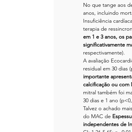
No que tange aos de
anos, incluindo mort
Insuficiência cardíac
terapia de ressincro
em 1 e 3 anos, os 
significativamente m
respectivamente).
A avaliação Ecocardi
residual em 30 dias 
importante apresenta
calcificação ou com
mitral também foi m
30 dias e 1 ano (p<0,
Talvez o achado mais
do MAC de 
Espessu
independentes de In