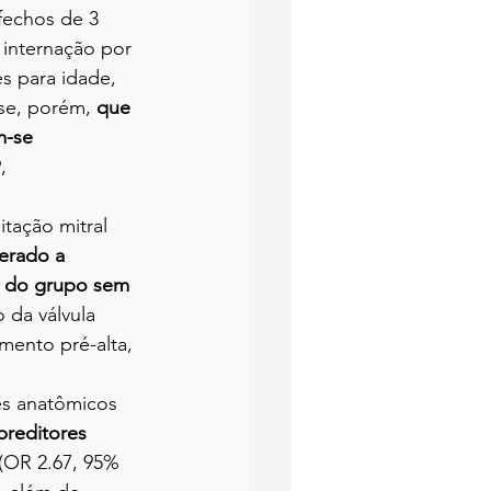
fechos de 3 
 internação por 
es para idade, 
-se, porém, 
que 
-se 
, 
tação mitral 
rado a 
es do grupo sem 
 da válvula 
ento pré-alta, 
es anatômicos 
reditores 
(OR 2.67, 95% 