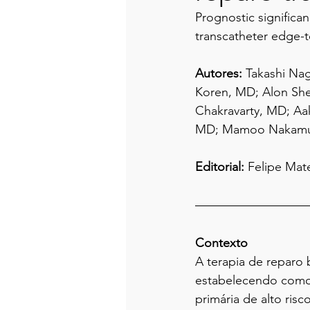
Prognostic significa
transcatheter edge-
Autores: 
Takashi Nag
Koren, MD; Alon She
Chakravarty, MD; Aak
MD; Mamoo Nakamur
Editorial:
 Felipe Mat
Contexto
A terapia de reparo 
estabelecendo como a
primária de alto ris