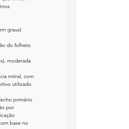
rios 
(em graus)
ão do folheto 
os), moderada 
cia mitral, com 
tivo utilizado 
echo primário 
ão por 
ficação 
 com base no 