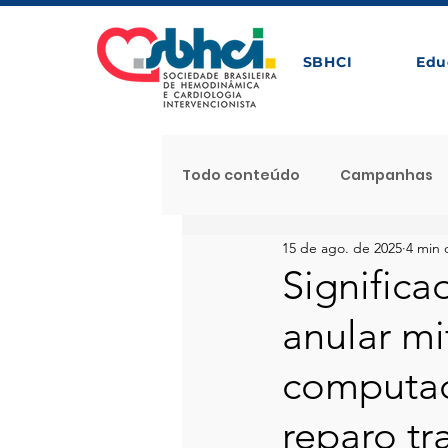
SBHCI
Edu
Todo conteúdo
Campanhas
15 de ago. de 2025
4 min 
Próximos Eventos com Apoio 
Significa
anular mi
Noticia Destaque
Proces
computad
Notícias
Caso Clínico
reparo tr