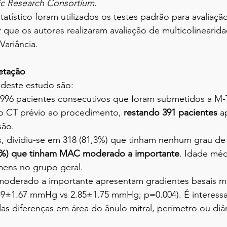
ic Research Consortium.
tatístico foram utilizados os testes padrão para avaliaçã
 que os autores realizaram avaliação de multicolinearid
Variância.
retação
 deste estudo são:
996 pacientes consecutivos que foram submetidos a M
do CT prévio ao procedimento, 
restando 391 pacientes
 a
são.
, dividiu-se em 318 (81,3%) que tinham nenhum grau de 
7%) que tinham MAC moderado a importante
. Idade méd
ens no grupo geral.
oderado a importante apresentam gradientes basais ma
.49±1.67 mmHg vs 2.85±1.75 mmHg; p=0.004). É interessa
s diferenças em área do ânulo mitral, perímetro ou diâ