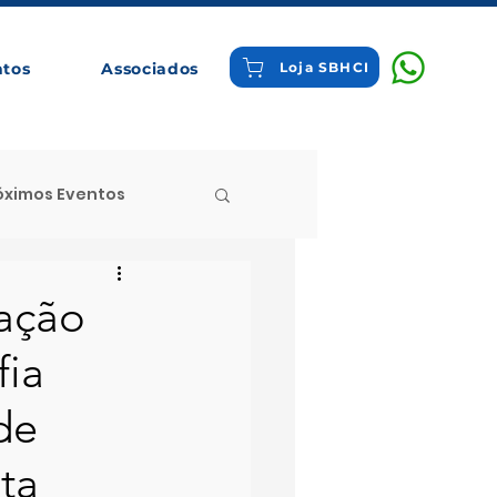
ntos
Associados
Loja SBHCI
óximos Eventos
 Destaque
cação
fia
tigos Comentados
de
ta