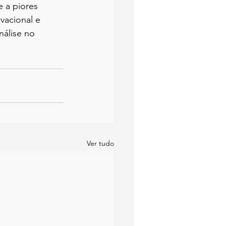
 a piores 
vacional e 
álise no 
Ver tudo