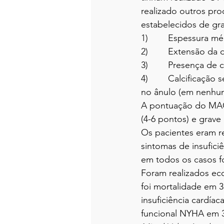
realizado outros pro
estabelecidos de gr
1)        Espessura m
2)        Extensão da
3)        Presença de
4)        Calcificaç
no ânulo (em nenhum
A pontuação do MAC 
(4-6 pontos) e grave 
Os pacientes eram re
sintomas de insuficiê
em todos os casos fo
Foram realizados ec
foi mortalidade em 3
insuficiência cardíac
funcional NYHA em 3