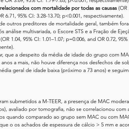
1 e OR 3.69, 95% CI: 1.79-7.63; p<0.001, respectivamente)
relacionados com mortalidade por todas as causas
 (OR 
OR 6.71, 95% CI: 3.28-13.70; p<0.001, respectivamente).
de outros preditores de mortalidade geral, também fora
s análise multivariada, o Escore STS e a Fração de Ejeç
(OR 1.04, 95% CI: 1.01–1.07; p=0.006, and OR 0.72, 95% C
mente).
tar, que a despeito da média de idade do grupo com M
 anos a mais, não houve diferença nos desfechos de sob
 média geral de idade baixa (próximo a 73 anos) e seguim
oram submetidos a M-TEER, a presença de MAC modera
os), avaliado por tomografia, não se correlacionou com
nos quando comparado ao grupo sem MAC ou com MAC 
r que o os achados de espessura de cálcio > 5 mm e ac