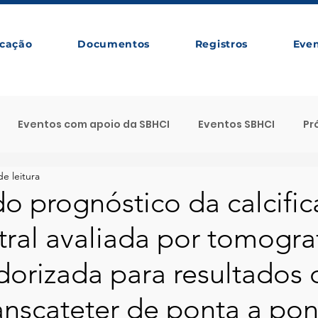
cação
Documentos
Registros
Eve
Eventos com apoio da SBHCI
Eventos SBHCI
Pr
de leitura
da SBHCI
Próximos Eventos SBHCI
CTO
Evento
do prognóstico da calcifi
tral avaliada por tomogra
so Seletivo SBHCI
Destaque SBHCI
Cursos
Ar
orizada para resultados 
SBHCI News
anscateter de ponta a pon