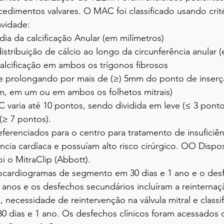
cedimentos valvares. O MAC foi classificado usando crité
avidade:
édia da calcificação Anular (em milímetros)
 distribuição de cálcio ao longo da circunferência anular 
 calcificação em ambos os trígonos fibrosos
ão se prolongando por mais de (≥) 5mm do ponto de inserç
, em um ou em ambos os folhetos mitrais)
varia até 10 pontos, sendo dividida em leve (≤ 3 pont
(≥ 7 pontos).
ferenciados para o centro para tratamento de insuficiên
ncia cardíaca e possuíam alto risco cirúrgico. OO Disposi
i o MitraClip (Abbott).
ocardiogramas de segmento em 30 dias e 1 ano e o desf
 anos e os desfechos secundários incluíram a reinternaç
a, necessidade de reintervenção na válvula mitral e classi
0 dias e 1 ano. Os desfechos clínicos foram acessados