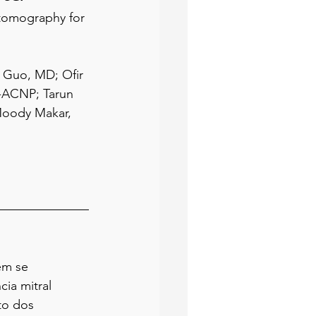
 tomography for 
 Guo, MD; Ofir 
-ACNP; Tarun 
Moody Makar, 
em se 
ia mitral 
to dos 