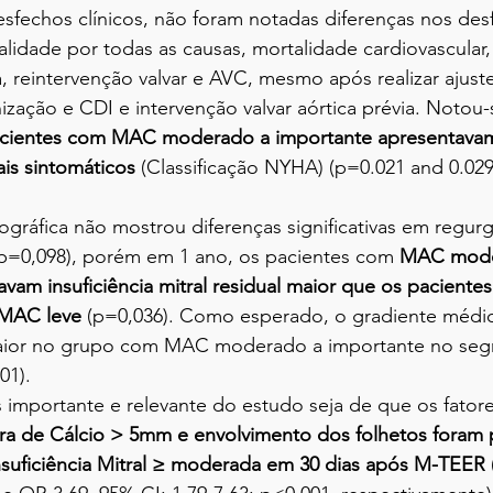
sfechos clínicos, não foram notadas diferenças nos des
alidade por todas as causas, mortalidade cardiovascular,
a, reintervenção valvar e AVC, mesmo após realizar ajust
nização e CDI e intervenção valvar aórtica prévia. Notou
pacientes com MAC moderado a importante apresentavam
ais sintomáticos
 (Classificação NYHA) (p=0.021 and 0.029
ográfica não mostrou diferenças significativas em regurgi
(p=0,098), porém em 1 ano, os pacientes com 
MAC mode
vam insuficiência mitral residual maior que os pacient
 MAC leve
 (p=0,036). Como esperado, o gradiente médio
aior no grupo com MAC moderado a importante no segm
01).
 importante e relevante do estudo seja de que os fator
ra de Cálcio > 5mm e envolvimento dos folhetos foram p
suficiência Mitral ≥ moderada em 30 dias após M-TEER 