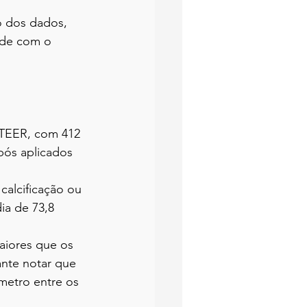
o dos dados, 
ade com o 
-TEER, com 412 
pós aplicados 
calcificação ou 
ia de 73,8 
iores que os 
nte notar que 
metro entre os 