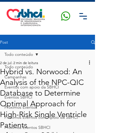
Post
Todo conteúdo
2 de jul.
2 min de leitura
Todo conteúdo
Hybrid vs. Norwood: An
Campanhas
Analysis of the NPC-QIC
Eventos com apoio da SBHCI
Database to Determine
Eventos SBHCI
Optimal Approach for
Próximos Eventos
High-Risk Single Ventricle
Próximos Eventos com Apoio da SBHCI
Patients
Próximos Eventos SBHCI