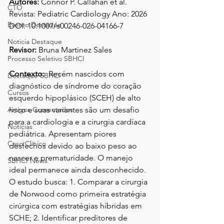
Autores:
 Connor P. Callahan et al. 
CTO
Revista: Pediatric Cardiology Ano: 2026 
Evento Destaque
DOI: 10.1007/s00246-026-04166-7 
Noticia Destaque
Revisor: 
Bruna Martinez Sales
Processo Seletivo SBHCI
Contexto:
  Recém nascidos com 
Destaque SBHCI
diagnóstico de síndrome do coração 
Cursos
esquerdo hipoplásico (SCEH) de alto 
Artigos Comentados
risco e suas variantes são um desafio 
para a cardiologia e a cirurgia cardíaca 
Notícias
pediátrica. Apresentam piores 
Caso Clínico
desfechos devido ao baixo peso ao 
nascer e prematuridade. O manejo 
SBHCI News
ideal permanece ainda desconhecido. 
O estudo busca: 1. Comparar a cirurgia 
de Norwood como primeira estratégia 
cirúrgica com estratégias híbridas em 
SCHE; 2. Identificar preditores de 