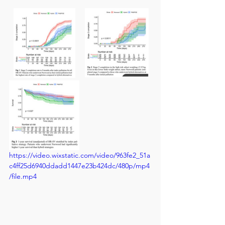
https://video.wixstatic.com/video/963fe2_51a
c4ff25d6940ddadd1447e23b424dc/480p/mp4
/file.mp4