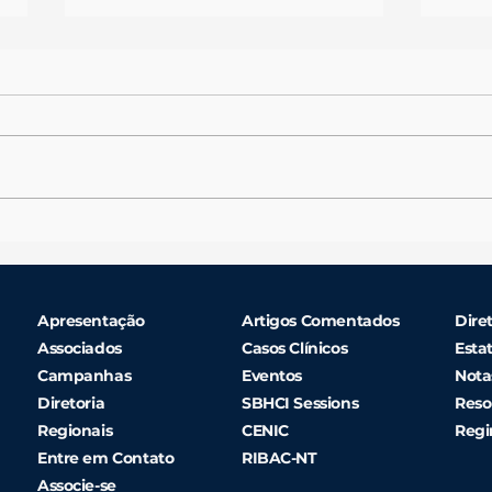
Mulheres Também Infartam -
Mulh
Entrevista SBT Salvador
Entr
Vida
Apresentação
Artigos Comentados
Diret
Associados
Casos Clínicos
Esta
Campanhas
Eventos
Nota
Diretoria
SBHCI Sessions
Reso
Regionais
CENIC
Regi
Entre em Contato
RIBAC-NT
Associe-se