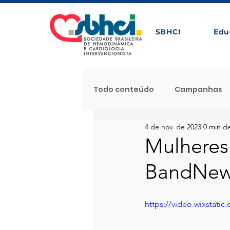
SBHCI
Edu
Todo conteúdo
Campanhas
4 de nov. de 2023
0 min de
Próximos Eventos com Apoio 
Mulheres
BandNew
Noticia Destaque
Proces
https://video.wixstat
Notícias
Caso Clínico