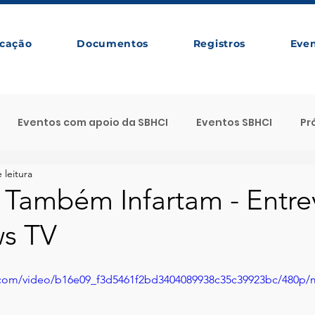
cação
Documentos
Registros
Eve
Eventos com apoio da SBHCI
Eventos SBHCI
Pr
 leitura
da SBHCI
Próximos Eventos SBHCI
CTO
Evento
 Também Infartam - Entre
s TV
so Seletivo SBHCI
Destaque SBHCI
Cursos
Ar
ic.com/video/b16e09_f3d5461f2bd3404089938c35c39923bc/480p/
SBHCI News