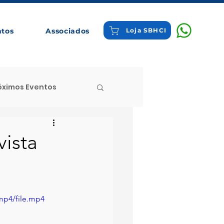
ntos
Associados
Loja SBHCI
óximos Eventos
 Destaque
vista
tigos Comentados
mp4/file.mp4