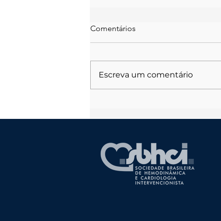
Comentários
Escreva um comentário
Mulheres Também Infartam -
Entrevista BandCidades de
Brasília - TV Bandeirantes