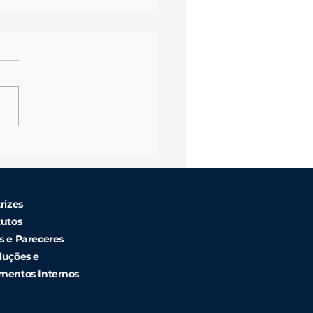
eres Também Infartam -
evista Vida Melhor - Rede
rizes
tutos
s e Pareceres
luções e
mentos Internos