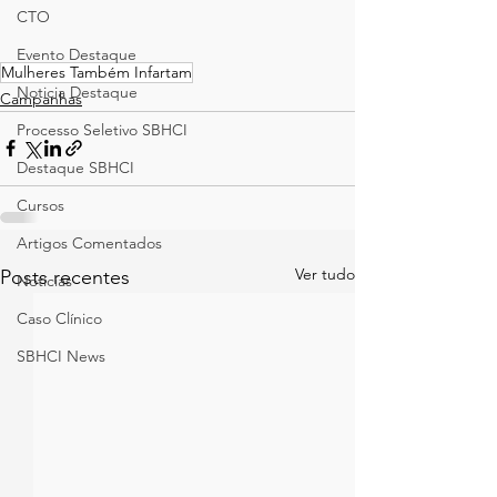
CTO
Evento Destaque
Mulheres Também Infartam
Noticia Destaque
Campanhas
Processo Seletivo SBHCI
Destaque SBHCI
Cursos
Artigos Comentados
Ver tudo
Posts recentes
Notícias
Caso Clínico
SBHCI News