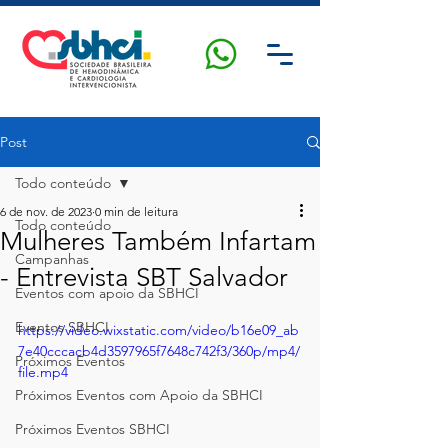
Post
Todo conteúdo
6 de nov. de 2023
0 min de leitura
Todo conteúdo
Mulheres Também Infartam
Campanhas
- Entrevista SBT Salvador
Eventos com apoio da SBHCI
Eventos SBHCI
https://video.wixstatic.com/video/b16e09_ab
7e40cccacb4d3597965f7648c742f3/360p/mp4/
Próximos Eventos
file.mp4
Próximos Eventos com Apoio da SBHCI
Próximos Eventos SBHCI