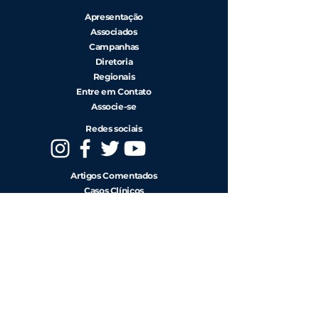
Apresentação
Associados
Campanhas
Diretoria
Regionais
Entre em Contato
Associe-se
Redes sociais
Artigos Comentados
Casos Clínicos
Eventos
CENIC
RIBAC-NT
Diretrizes
Estatutos
Notas e Pareceres
Resoluções e
Regimentos Internos